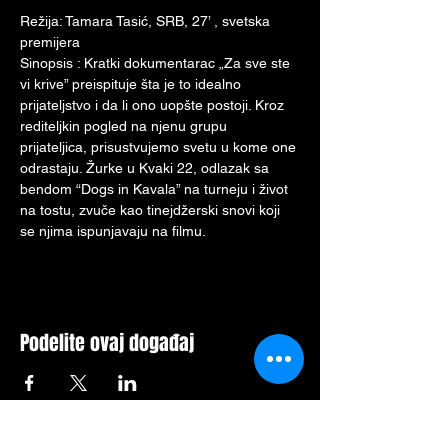
Režija: Tamara Tasić, SRB, 27’ , svetska 
premijera
Sinopsis : Кratki dokumentarac „Za sve ste 
vi krive” preispituje šta je to idealno 
prijateljstvo i da li ono uopšte postoji. Кroz 
rediteljkin pogled na njenu grupu 
prijateljica, prisustvujemo svetu u kome one 
odrastaju. Žurke u Кvaki 22, odlazak sa 
bendom “Dogs in Кavala” na turneju i život 
na tostu, zvuče kao tinejdžerski snovi koji 
se njima ispunjavaju na filmu.
Podelite ovaj događaj