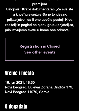
premijera
Sinopsis : Кratki dokumentarac „Za sve ste
vi krive” preispituje šta je to idealno
prijateljstvo i da li ono uopšte postoji. Кroz
rediteljkin pogled na njenu grupu prijateljica,
prisustvujemo svetu u kome one odrastaju...
Registration is Closed
See other events
Vreme i mesto
16. јун 2021. 18:30
Novi Beograd, Bulevar Zorana Đinđića 179,
Novi Beograd 11070, Serbia
O događaju