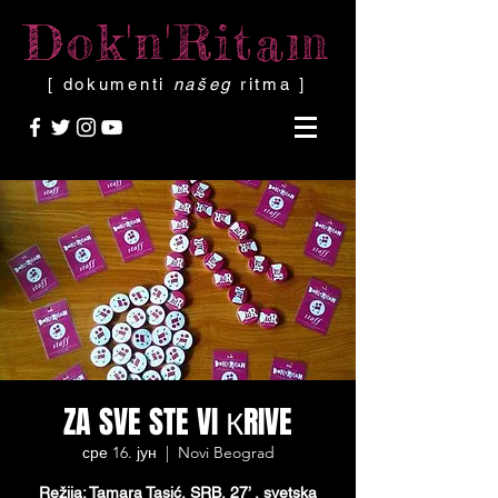
Dok'n'Ritam
[ dokumenti
našeg
ritma ]
ZA SVE STE VI КRIVE
сре 16. јун
  |  
Novi Beograd
Režija: Tamara Tasić, SRB, 27’ , svetska