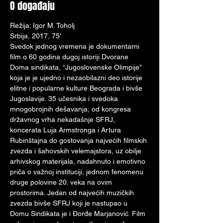
O događaju
Režija: Igor M. Toholj
Srbija, 2017, 75'
Svedok jednog vremena je dokumentarni 
film o 60 godina dugoj istoriji Dvorane 
Doma sindikata, “Jugoslovenske Olimpije” 
koja je je ujedno i nezaobilazni deo istorije 
elitne i popularne kulture Beograda i bivše 
Jugoslavije. 35 učesnika i svedoka 
mnogobrojnih dešavanja, od kongresa 
državnog vrha nekadašnje SFRJ, 
koncerata Luja Armstronga i Artura 
Rubinštajna do gostovanja najvećih filmskih 
zvezda i šahovskih velemajstora, uz obilje 
arhivskog materijala, nadahnuto i emotivno 
priča o važnoj instituciji, jednom fenomenu 
druge polovine 20. veka na ovim 
prostorima. Jedan od najvećih muzičkih 
zvezda bivše SFRJ koji je nastupao u 
Domu Sindikata je i Đorđe Marjanović. Film 