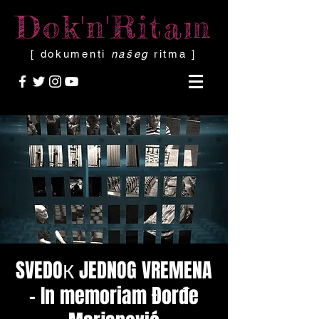
Dok'n'Ritam
[ dokumenti
našeg
ritma ]
SVEDOК JEDNOG VREMENA
- In memoriam Đorđe