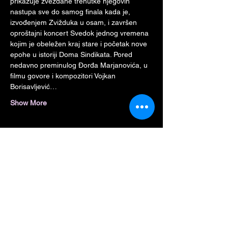
prikazuje zvezdane trenutke njegovih 
nastupa sve do samog finala kada je, 
izvođenjem Zvižduka u osam, i završen 
oproštajni koncert Svedok jednog vremena 
kojim je obeležen kraj stare i početak nove 
epohe u istoriji Doma Sindikata. Pored 
nedavno preminulog Đorđa Marjanovića, u 
filmu govore i kompozitori Vojkan 
Borisavljević…
Show More
Podelite ovaj događaj
Mesto za Vašu poruku: