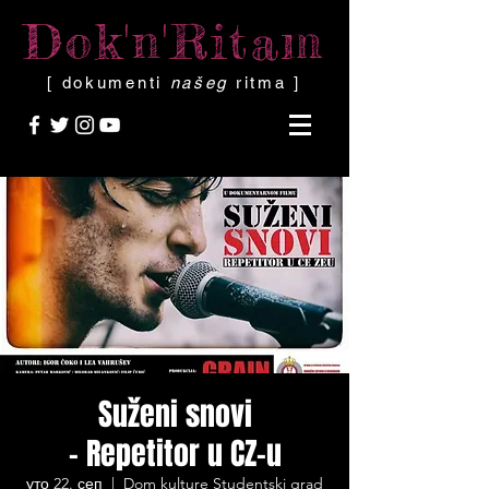
Dok'n'Ritam
[ dokumenti
našeg
ritma ]
Suženi snovi
- Repetitor u CZ-u
уто 22. сеп
  |  
Dom kulture Studentski grad