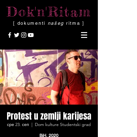
Dok'n'Ritam
[ dokumenti
našeg
ritma ]
Protest u zemlji karijesa
сре 23. сеп
  |  
Dom kulture Studentski grad
BiH, 2020