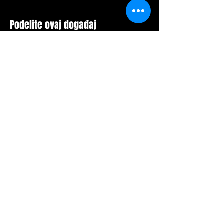
Podelite ovaj događaj
Mesto za Vašu poruku:
POŠALJITE