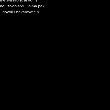
mereni hroničar koji s 
zno i živopisno. Onima pak 
 govori i neverovatnih 