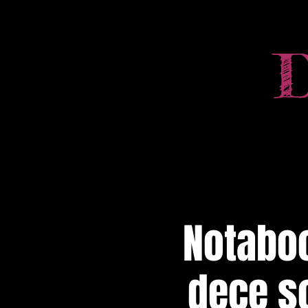
Notaboo
dece so