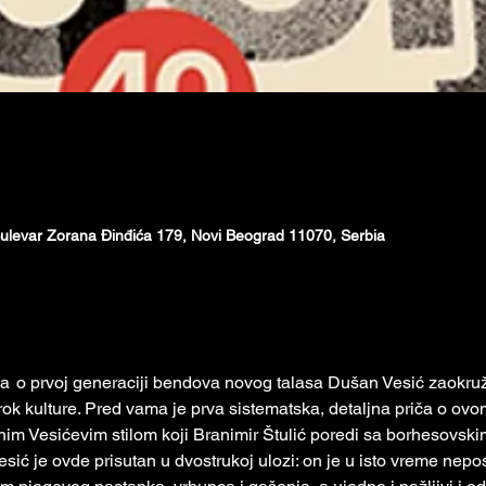
ulevar Zorana Đinđića 179, Novi Beograd 11070, Serbia
a  o prvoj generaciji bendova novog talasa Dušan Vesić zaokružuj
 kulture. Pred vama je prva sistematska, detaljna priča o ovo
nim Vesićevim stilom koji Branimir Štulić poredi sa borhesovskim,
ić je ovde prisutan u dvostrukoj ulozi: on je u isto vreme nepos