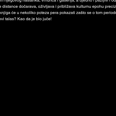
kom njegovog nastanka, vrhunca i gašenja, a ujedno i pažljivi i od
 distance dočarava, oživljava i približava kulturnu epohu preci
knjiga će u nekoliko poteza pera pokazati zašto se o tom periodu
vi talas? Kao da je bio juče!