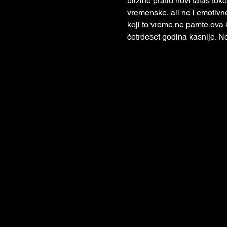
blizine pratio novi talas to
vremenske, ali ne i emotivne
koji to vreme ne pamte ova 
četrdeset godina kasnije. No