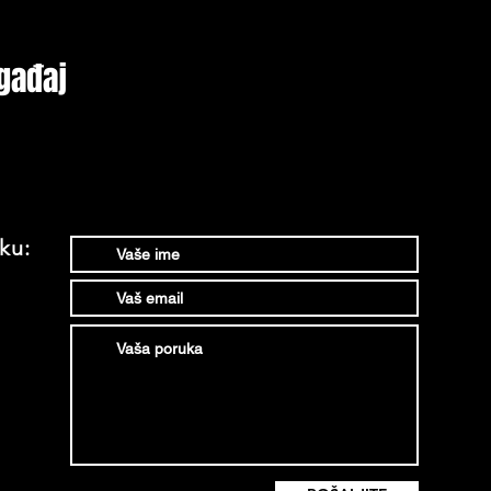
gađaj
ku: