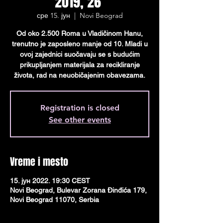
2019, 26’
сре 15. јун
  |  
Novi Beograd
Od oko 2.500 Roma u Vladičinom Hanu,
trenutno je zaposleno manje od 10. Mladi u
ovoj zajednici suočavaju se s budućim
prikupljanjem materijala za recikliranje
života, rad na neuobičajenim obavezama.
Registration is closed
See other events
Vreme i mesto
15. јун 2022. 19:30 CEST
Novi Beograd, Bulevar Zorana Đinđića 179,
Novi Beograd 11070, Serbia