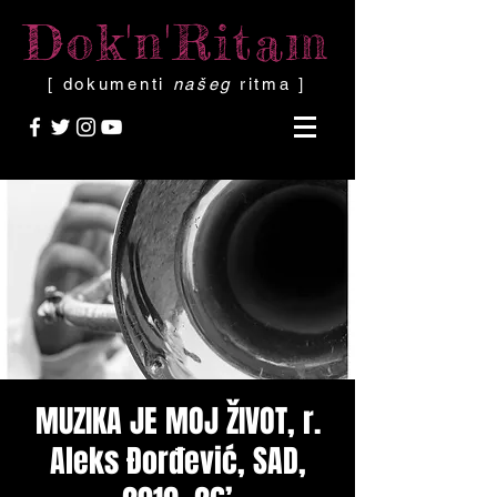
Dok'n'Ritam
[ dokumenti
našeg
ritma ]
MUZIKA JE MOJ ŽIVOT, r.
Aleks Đorđević, SAD,