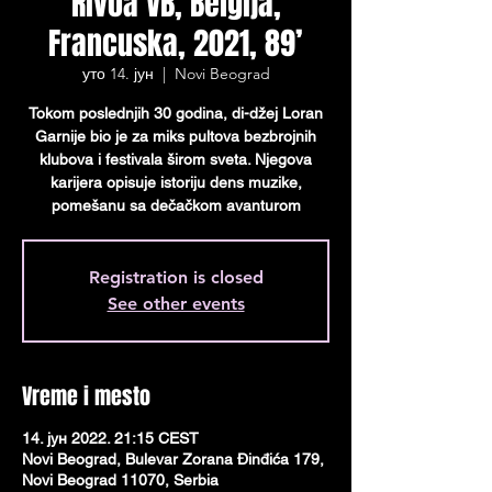
Rivoa VB, Belgija,
Francuska, 2021, 89’
уто 14. јун
  |  
Novi Beograd
Tokom poslednjih 30 godina, di-džej Loran
Garnije bio je za miks pultova bezbrojnih
klubova i festivala širom sveta. Njegova
karijera opisuje istoriju dens muzike,
pomešanu sa dečačkom avanturom
Registration is closed
See other events
Vreme i mesto
14. јун 2022. 21:15 CEST
Novi Beograd, Bulevar Zorana Đinđića 179,
Novi Beograd 11070, Serbia