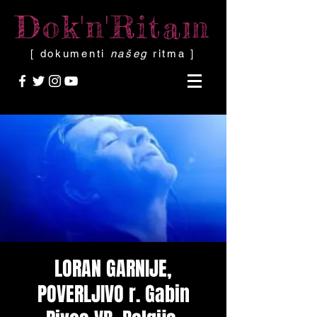
Dok'n'Ritam
[ dokumenti
našeg
ritma ]
LORAN GARNIJE,
POVERLJIVO r. Gabin