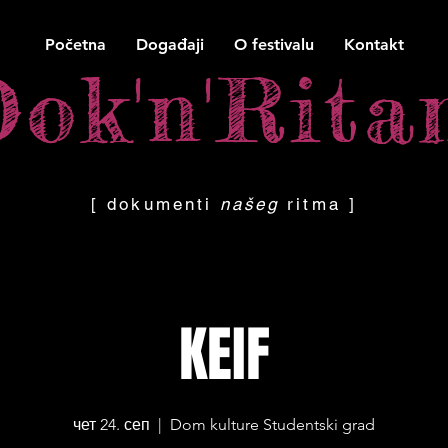
Početna
Događaji
O festivalu
Kontakt
Dok'n'Rit
Dok'n'Rit
[ dokumenti
našeg
ritma ]
KEIF
чет 24. сеп
  |  
Dom kulture Studentski grad