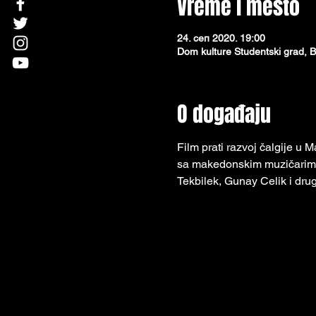
Vreme i mesto
24. сеп 2020. 19:00
Dom kulture Studentski grad, B
O događaju
Film prati razvoj čalgije u M
sa makedonskim muzičarima,
Tekbilek, Gunay Celik i drug