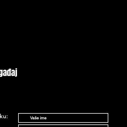
gađaj
ku: