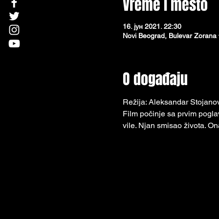
Vreme i mesto
16. јун 2021. 22:30
Novi Beograd, Bulevar Zorana 
O događaju
Režija: Aleksandar Stojanov
Film počinje sa prvim poglav
vile. Njan smisao života. O