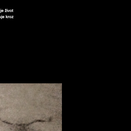
je život
uje kroz