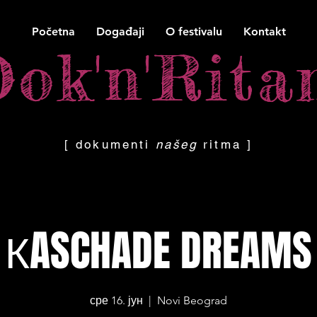
Početna
Događaji
O festivalu
Kontakt
Dok'n'Rit
Dok'n'Rit
[ dokumenti
našeg
ritma ]
КASCHADE DREAMS
сре 16. јун
  |  
Novi Beograd