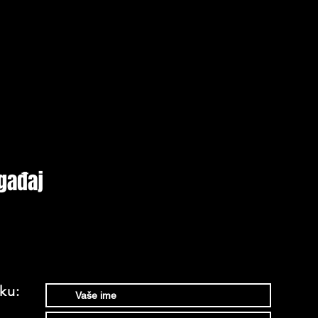
gađaj
ku: