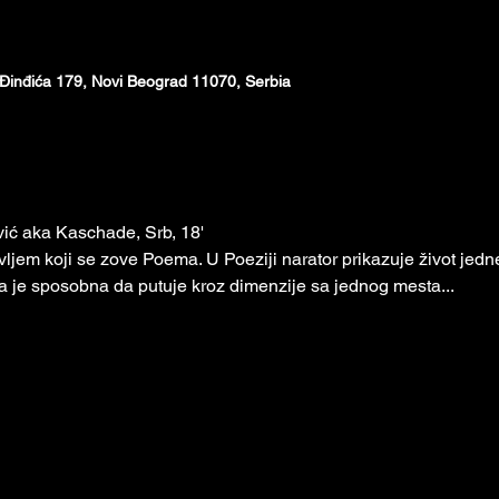
Đinđića 179, Novi Beograd 11070, Serbia
ić aka Кaschade, Srb, 18' 
ljem koji se zove Poema. U Poeziji narator prikazuje život jedne 
na je sposobna da putuje kroz dimenzije sa jednog mesta...