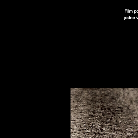
Film po
jedne v