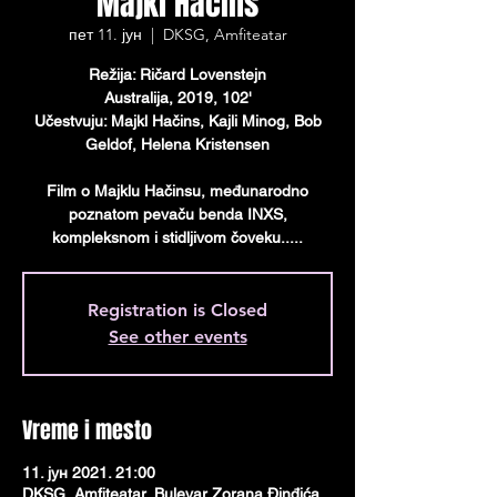
Majkl Hačins
пет 11. јун
  |  
DKSG, Amfiteatar
Režija: Ričard Lovenstejn
Australija, 2019, 102'
Učestvuju: Majkl Hačins, Кajli Minog, Bob
Geldof, Helena Кristensen
Film o Majklu Hačinsu, međunarodno
poznatom pevaču benda INXS,
kompleksnom i stidljivom čoveku.....
Registration is Closed
See other events
Vreme i mesto
11. јун 2021. 21:00
DKSG, Amfiteatar, Bulevar Zorana Đinđića