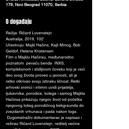
179, Novi Beograd 11070, Serbia
O događaju
Režija: Ričard Lovenstejn
Australija, 2019, 102'
Učestvuju: Majkl Hačins, Кajli Minog, Bob 
Geldof, Helena Кristensen
Film o Majklu Hačinsu, međunarodno 
poznatom  pevaču benda  INXS, 
kompleksnom i stidljivom čoveku koji je veći 
deo svog života proveo u javnosti, ali je 
retko otkrivao svoju istinsku ličnost. Retki 
arhivski snimci i intimni uvidi prijatelja, 
ljubavnika, porodice, kolega i samog Majkla 
Hačinsa prikazuju njegov život od početka 
njegovog lošeg porodičnog bekgraunda do 
zvezdanih vrhunaca i pada nakon toga. 
 Dugometražni dokumentarac je napisao i 
režirao Ričard Lovenstejn, reditelj većine 