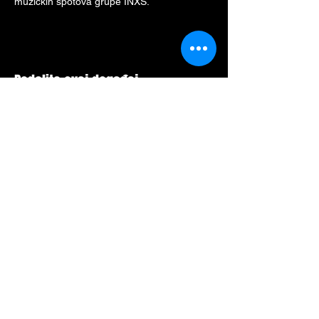
muzičkih spotova grupe INXS.
Podelite ovaj događaj
Mesto za Vašu poruku: