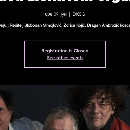
сре 09. јун
  |  
DKSG
uju : Reditelj Slobodan Simojlović, Zorica Kojić, Dragan Ambrozić kosce
Registration is Closed
See other events