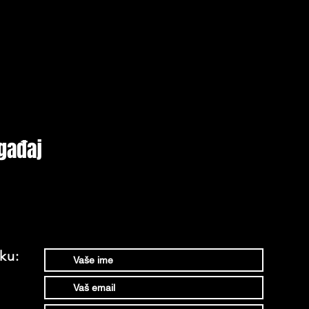
gađaj
ku: