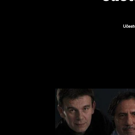
Učestv