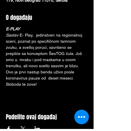
179, Novi Beograd 11070, Serbia
O događaju
E-PLAY
Sastav 
E- Play,  jedinstven na regionalnoj 
sceni, poznat po specifičnom tamnom 
zvuku, a svetloj poruci, savršeno se 
prepliće sa konceptom ŠesTOG čula. Još 
smo u  mraku i pod maskama u ovom 
trenutku, ali novo svetlo sasvim je blizu. 
Ovo je prvi nastup benda uživo posle 
koronavirus pauze od  deset meseci. 
Sloboda te zove!
Podelite ovaj događaj