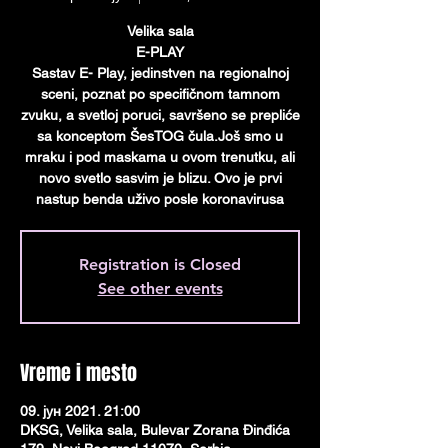
Velika sala
E-PLAY
Sastav E- Play, jedinstven na regionalnoj
sceni, poznat po specifičnom tamnom
zvuku, a svetloj poruci, savršeno se prepliće
sa konceptom ŠesTOG čula.Još smo u
mraku i pod maskama u ovom trenutku, ali
novo svetlo sasvim je blizu. Ovo je prvi
nastup benda uživo posle koronavirusa
Registration is Closed
See other events
Vreme i mesto
09. јун 2021. 21:00
DKSG, Velika sala, Bulevar Zorana Đinđića