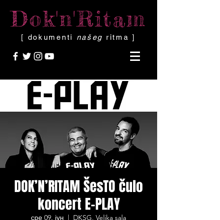
Dok'n'Ritam
[ dokumenti
našeg
ritma ]
DOK’N’RITAM ŠesTO čulo
koncert E-PLAY
сре 09. јун
  |  
DKSG, Velika sala