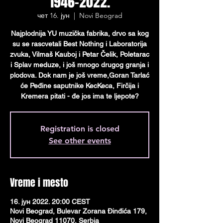
1946-2022.
чет 16. јун
  |  
Novi Beograd
Najplodnija YU muzička fabrika, drvo sa kog
su se rascvetali Best Nothing i Laboratorija
zvuka, Vilmaš Kauboj i Petar Čelik, Poletarac
i Splav meduze, i još mnogo drugog granja i
plodova. Dok nam je još vreme,Goran Tarlać
će Peđine saputnike KecKeca, Firčija i
Kremera pitati - đe jos ima te ljepote?
Registration is closed
See other events
Vreme i mesto
16. јун 2022. 20:00 CEST
Novi Beograd, Bulevar Zorana Đinđića 179,
Novi Beograd 11070, Serbia