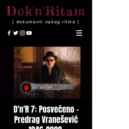
Dok'n'Ritam
[ dokumenti
našeg
ritma ]
D'n'R 7: Posvećeno -
Predrag Vranešević