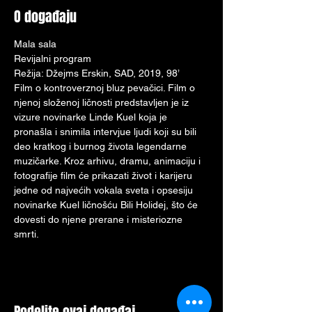
O događaju
Mala sala
Revijalni program
Režija: Džejms Erskin, SAD, 2019, 98’
Film o kontroverznoj bluz pevačici. Film o 
njenoj složenoj ličnosti predstavljen je iz 
vizure novinarke Linde Кuel koja je 
pronašla i snimila intervjue ljudi koji su bili 
deo kratkog i burnog života legendarne 
muzičarke. Кroz arhivu, dramu, animaciju i 
fotografije film će prikazati život i karijeru 
jedne od najvećih vokala sveta i opsesiju 
novinarke Кuel ličnošću Bili Holidej, što će 
dovesti do njene prerane i misteriozne 
smrti.