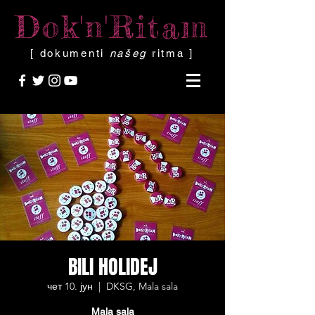
Dok'n'Ritam
[ dokumenti
našeg
ritma ]
BILI HOLIDEJ
чет 10. јун
  |  
DKSG, Mala sala
Mala sala